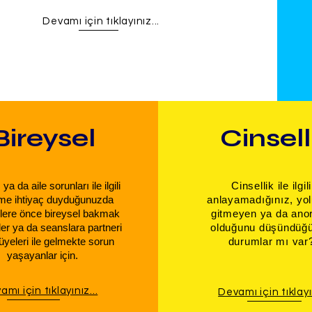
Devamı için tıklayınız...
Bireysel
Cinsell
iz ya da aile sorunları ile ilgili
​Cinsellik ile ilgili
me ihtiyaç duyduğunuzda
anlayamadığınız, yo
ere önce bireysel bakmak
gitmeyen ya da ano
ler ya da seanslara partneri
olduğunu düşündüğ
 üyeleri ile gelmekte sorun
durumlar mı var
yaşayanlar için.
mı için tıklayınız...
Devamı için tıklayın