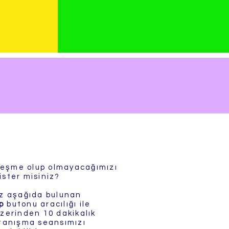
şleşme olup olmayacağımızı
ister misiniz?
iz aşağıda bulunan
p
butonu aracılığı ile
zerinden 10 dakikalık
 tanışma seansımızı