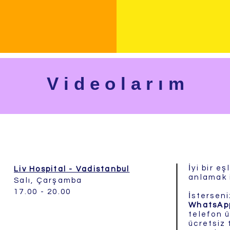
V i d e o l a r ı m
İyi bir e
Liv Hospital - Vadistanbul
anlamak 
Salı, Çarşamba
17.00 - 20.00
İstersen
WhatsAp
telefon ü
ücretsiz