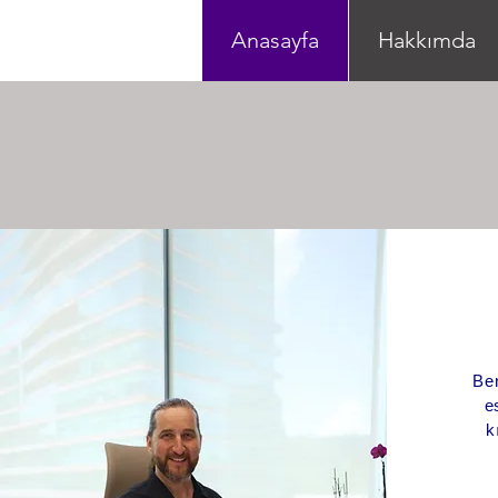
Anasayfa
Hakkımda
Ben
e
k