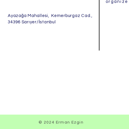
organize 
Ayazağa Mahallesi,
Kemerburgaz Cad.,
34396
Sarıyer/İstanbul
© 2024 Erman Ezgin