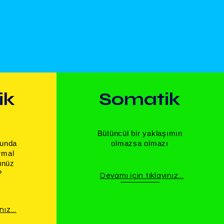
ik
Somatik
​Bütüncül bir yaklaşımın
lunda
olmazsa olmazı
rmal
ünüz
?
Devamı için tıklayınız...
ız...